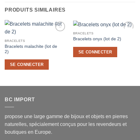
PRODUITS SIMILAIRES
BRACELETS
Ajouter
Ajouter
Bracelets onyx (lot de 2)
à la liste
à la liste
BRACELETS
de
de
Bracelets malachite (lot de
souhaits
souhaits
2)
SE CONNECTER
SE CONNECTER
BC IMPORT
propose une large gamme de bijoux et objets en pierres
naturelles, spécialement conçus pour les revendeurs et
boutiques en Europe.