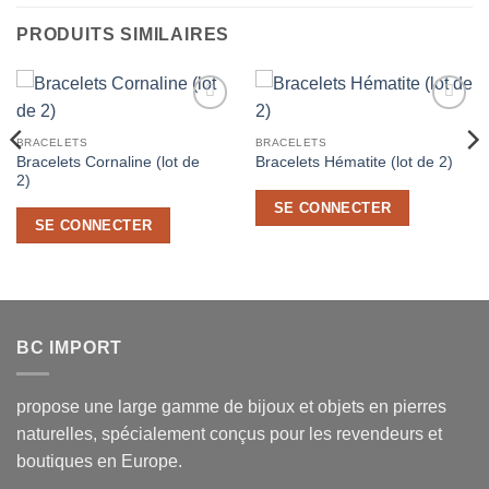
PRODUITS SIMILAIRES
Ajouter
Ajouter
à la liste
à la liste
BRACELETS
BRACELETS
de
de
Bracelets Cornaline (lot de
Bracelets Hématite (lot de 2)
souhaits
souhaits
2)
SE CONNECTER
SE CONNECTER
BC IMPORT
propose une large gamme de bijoux et objets en pierres
naturelles, spécialement conçus pour les revendeurs et
boutiques en Europe.