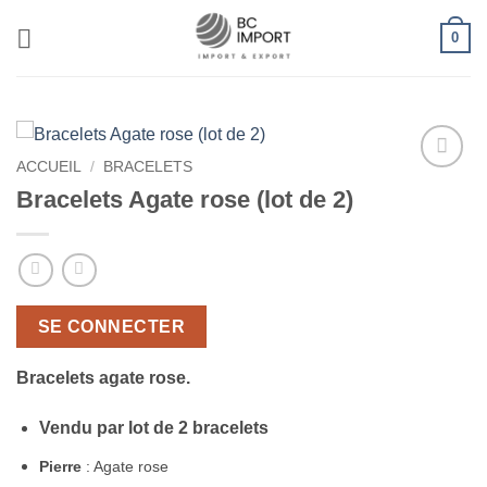
Passer
0
au
contenu
ACCUEIL
/
BRACELETS
Ajouter
Bracelets Agate rose (lot de 2)
à la liste
de
souhaits
SE CONNECTER
Bracelets agate rose.
Vendu par lot de 2 bracelets
Pierre
: Agate rose