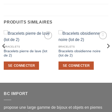
PRODUITS SIMILAIRES
Ajouter
Ajouter
à la liste
à la liste
BRACELETS
BRACELETS
de
de
Bracelets pierre de lave (lot
Bracelets obsidienne noire
souhaits
souhaits
de 2)
(lot de 2)
SE CONNECTER
SE CONNECTER
BC IMPORT
propose une large gamme de bijoux et objets en pierres