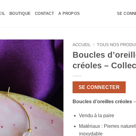
EIL
BOUTIQUE
CONTACT
A PROPOS
SE CONNE
ACCUEIL
/
TOUS NOS PRODU
Boucles d’oreil
Ajouter
créoles – Colle
à la liste
de
souhaits
SE CONNECTER
Boucles d’oreilles créoles
–
Vendu à la paire
Matériaux : Pierres naturel
inoxydable