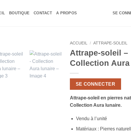
EIL
BOUTIQUE
CONTACT
A PROPOS
SE CONNE
ACCUEIL
/
ATTRAPE-SOLEIL
Attrape-soleil –
Ajouter
Collection Aura
à la liste
de
souhaits
SE CONNECTER
Attrape-soleil en pierres nat
Collection Aura lunaire.
Vendu à l’unité
Matériaux : Pierres naturel