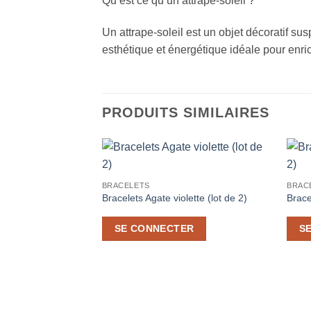
Qu’est ce qu’un attrape-soleil ?
Un attrape-soleil est un objet décoratif su
esthétique et énergétique idéale pour enrich
PRODUITS SIMILAIRES
Ajouter
BRACELETS
BRAC
à la liste
de
Bracelets Agate violette (lot de 2)
Brace
souhaits
SE CONNECTER
S