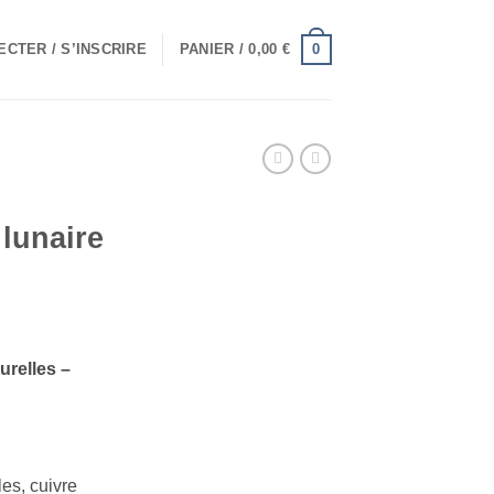
0
CTER / S’INSCRIRE
PANIER /
0,00
€
 lunaire
urelles –
les, cuivre