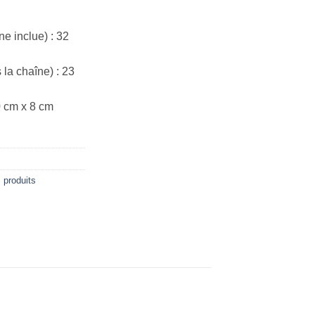
e inclue) : 32
la chaîne) : 23
0 cm x 8 cm
 produits