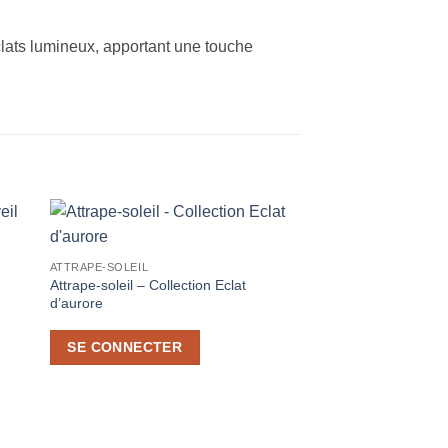
éclats lumineux, apportant une touche
ter
Ajouter
ATTRAPE-SOLEIL
iste
à la liste
Attrape-soleil – Collection Eclat
de
its
souhaits
d’aurore
SE CONNECTER