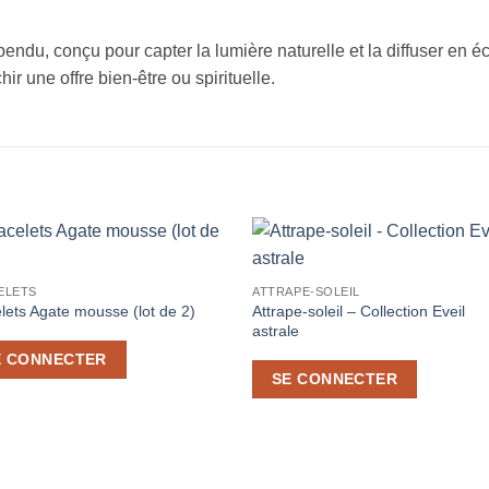
spendu, conçu pour capter la lumière naturelle et la diffuser en 
ir une offre bien-être ou spirituelle.
Ajouter
Ajou
ELETS
ATTRAPE-SOLEIL
à la liste
à la l
Attrape-soleil – Collection Eveil
de
de
lets Agate mousse (lot de 2)
souhaits
souha
astrale
E CONNECTER
SE CONNECTER