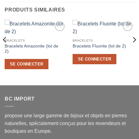
PRODUITS SIMILAIRES
Ajouter
Ajouter
à la liste
à la liste
BRACELETS
BRACELETS
de
de
Bracelets Amazonite (lot de
Bracelets Fluorite (lot de 2)
souhaits
souhaits
2)
SE CONNECTER
SE CONNECTER
BC IMPORT
propose une large gamme de bijoux et objets en pierres
naturelles, spécialement conçus pour les revendeurs et
boutiques en Europe.