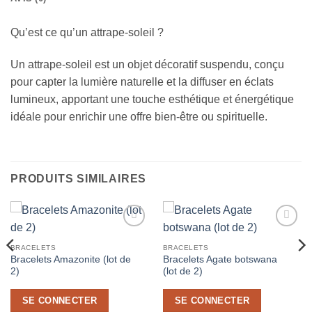
Qu’est ce qu’un attrape-soleil ?
Un attrape-soleil est un objet décoratif suspendu, conçu
pour capter la lumière naturelle et la diffuser en éclats
lumineux, apportant une touche esthétique et énergétique
idéale pour enrichir une offre bien-être ou spirituelle.
PRODUITS SIMILAIRES
Ajouter
Ajouter
à la liste
à la liste
BRACELETS
BRACELETS
de
de
Bracelets Amazonite (lot de
Bracelets Agate botswana
souhaits
souhaits
2)
(lot de 2)
SE CONNECTER
SE CONNECTER