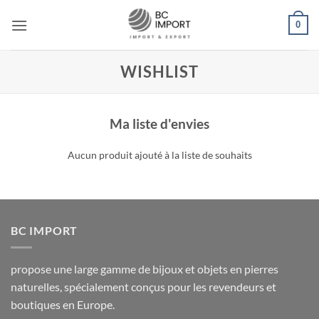
Passer
0
au
contenu
WISHLIST
Ma liste d'envies
Aucun produit ajouté à la liste de souhaits
BC IMPORT
propose une large gamme de bijoux et objets en pierres
naturelles, spécialement conçus pour les revendeurs et
boutiques en Europe.