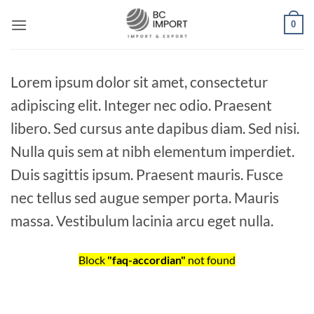
Passer
0
au
contenu
Lorem ipsum dolor sit amet, consectetur
adipiscing elit. Integer nec odio. Praesent
libero. Sed cursus ante dapibus diam. Sed nisi.
Nulla quis sem at nibh elementum imperdiet.
Duis sagittis ipsum. Praesent mauris. Fusce
nec tellus sed augue semper porta. Mauris
massa. Vestibulum lacinia arcu eget nulla.
Block
"faq-accordian"
not found